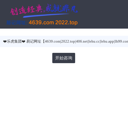
❤️乐虎集团❤️ 易记网址【4639.com|2022.top|406.net|lehu.cc|lehu.app|lh99.c